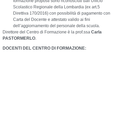
formazione proposti sono riconosciuti dall’Ufficio
Scolastico Regionale della Lombardia (ex art.5
Direttiva 170/2016) con possibilità di pagamento con
Carta del Docente e attestato valido ai fini
dell’aggiornamento del personale della scuola.
Direttore del Centro di Formazione è la prof.ssa
Carla
PASTORMERLO
.
DOCENTI DEL CENTRO DI FORMAZIONE:
Marco Bonfanti e Stefano Bonfanti: corso di
formazione didattica della chitarra
Stefania Ballabio: corsi di formazione metodo “io
cresco con la musica”
Daisy Citterio: corso di formazione annuale metodo “io
cresco con la musica”
Gabriele Conti: Corsi di formazione direzione e
concertazione corale
Lisa Gallotta: corso di formazione annuale metodo “io
cresco con la musica”